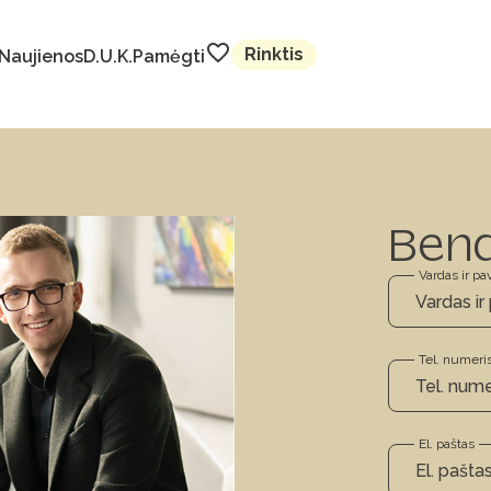
Rinktis
Naujienos
D.U.K.
Pamėgti
Ben
Vardas ir pa
Tel. numeri
El. paštas