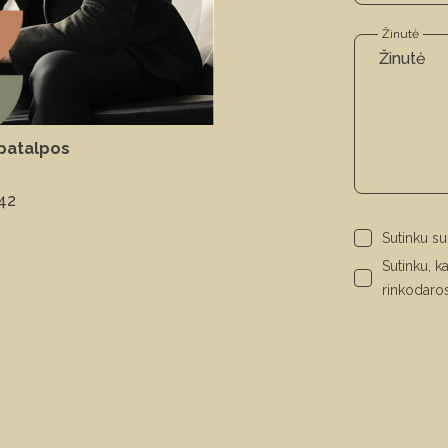
Žinutė
patalpos
42
Sutinku s
Sutinku, 
rinkodaros