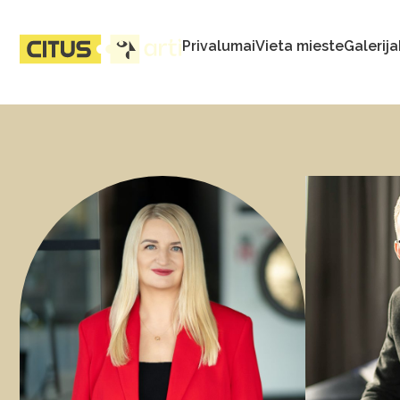
Privalumai
Vieta mieste
Galerija