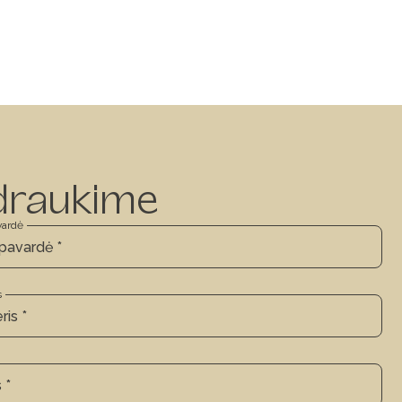
draukime
vardė
s