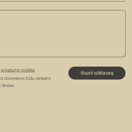
u
privatumo politika
kad duomenys būtų renkami
 tikslais