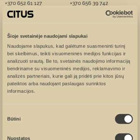
+370 652 61 127
+370 656 39 742
Vardas ir pavardė
Šioje svetainėje naudojami slapukai
Naudojame slapukus, kad galėtume suasmeninti turinį
bei skelbimus, teikti visuomeninės medijos funkcijas ir
Tel. numeris
analizuoti srautą. Be to, svetainės naudojimo informaciją
bendriname su visuomeninės medijos, reklamavimo ir
analizės partneriais, kurie gali ją pridėti prie kitos jūsų
El. paštas
pateiktos arba naudojant paslaugas surinktos
informacijos.
Žinutė
Sutikimo
Būtini
pasirinkimas
Nuostatos