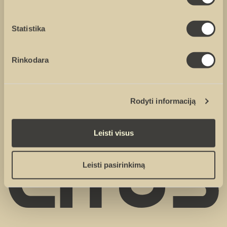
Statistika
Sutinku su
privatumo politika
Rinkodara
Sutinku, kad duomenys būtų renkami rinkodaros tikslais
Rodyti informaciją
Leisti visus
Leisti pasirinkimą