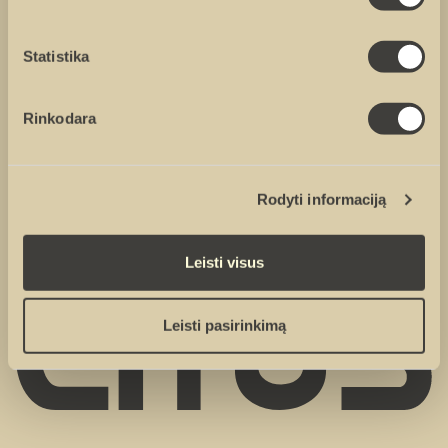
Statistika
Sutinku su
privatumo politika
Rinkodara
Sutinku, kad duomenys būtų renkami rinkodaros tikslais
Rodyti informaciją
Leisti visus
Leisti pasirinkimą