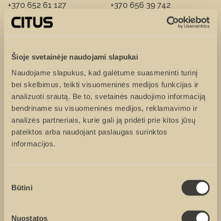
+370 652 61 127
+370 656 39 742
Vardas ir pavardė
Šioje svetainėje naudojami slapukai
Naudojame slapukus, kad galėtume suasmeninti turinį
bei skelbimus, teikti visuomeninės medijos funkcijas ir
Tel. numeris
analizuoti srautą. Be to, svetainės naudojimo informaciją
bendriname su visuomeninės medijos, reklamavimo ir
analizės partneriais, kurie gali ją pridėti prie kitos jūsų
El. paštas
pateiktos arba naudojant paslaugas surinktos
informacijos.
Žinutė
Sutikimo
Būtini
pasirinkimas
Nuostatos