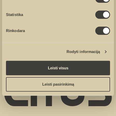
Statistika
Sutinku su
privatumo politika
Rinkodara
Sutinku, kad duomenys būtų renkami rinkodaros tikslais
Rodyti informaciją
Leisti visus
Leisti pasirinkimą