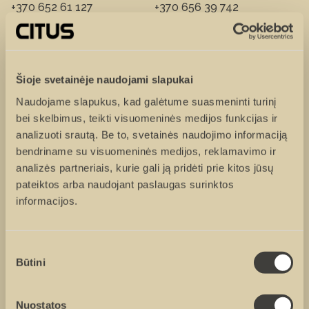
+370 652 61 127
+370 656 39 742
Vardas ir pavardė
Šioje svetainėje naudojami slapukai
Naudojame slapukus, kad galėtume suasmeninti turinį
bei skelbimus, teikti visuomeninės medijos funkcijas ir
Tel. numeris
analizuoti srautą. Be to, svetainės naudojimo informaciją
bendriname su visuomeninės medijos, reklamavimo ir
analizės partneriais, kurie gali ją pridėti prie kitos jūsų
El. paštas
pateiktos arba naudojant paslaugas surinktos
informacijos.
Žinutė
Sutikimo
Būtini
pasirinkimas
Nuostatos