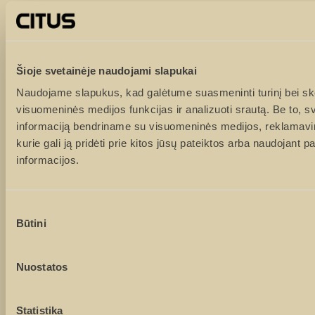
Vardas ir pavardė
Tel. numeris
Šioje svetainėje naudojami slapukai
Naudojame slapukus, kad galėtume suasmeninti turinį bei ske
visuomeninės medijos funkcijas ir analizuoti srautą. Be to, 
El. paštas
informaciją bendriname su visuomeninės medijos, reklamavimo
kurie gali ją pridėti prie kitos jūsų pateiktos arba naudojant 
informacijos.
Žinutė
Sutikimo
Būtini
pasirinkimas
Nuostatos
Statistika
Sutinku su
privatumo politika