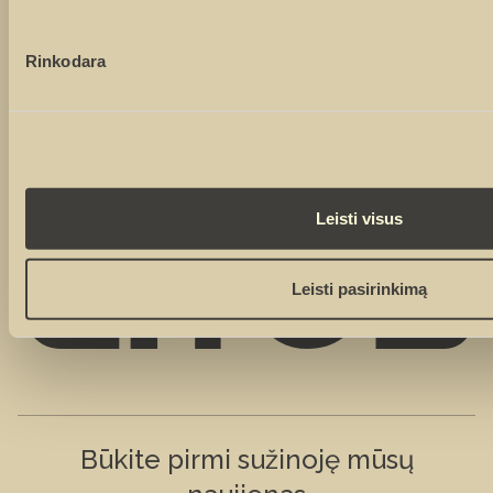
Sutinku, kad duomenys būtų renkami rinkodaros tikslais
Rinkodara
Leisti visus
Leisti pasirinkimą
Būkite pirmi sužinoję mūsų