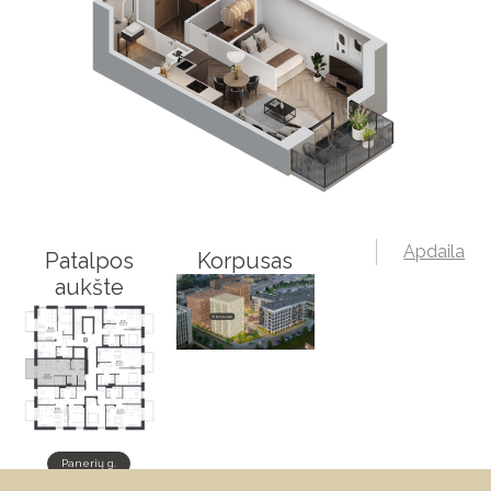
Apdaila
Patalpos
Korpusas
aukšte
Panerių g.