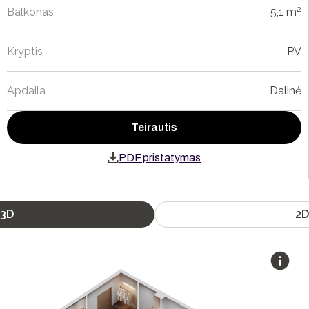
2
Balkonas
5,1 m
Kryptis
PV
Apdaila
Dalinė
Teirautis
PDF pristatymas
3D
2D