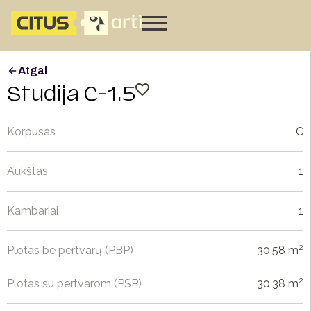
Atgal
Studija C-1.5
Korpusas
C
Aukštas
1
Kambariai
1
2
Plotas be pertvarų (PBP)
30,58 m
2
Plotas su pertvarom (PSP)
30,38 m