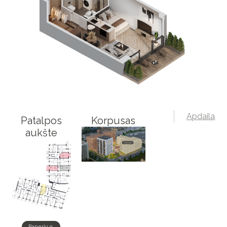
Apdaila
Patalpos
Korpusas
aukšte
Panerių g.