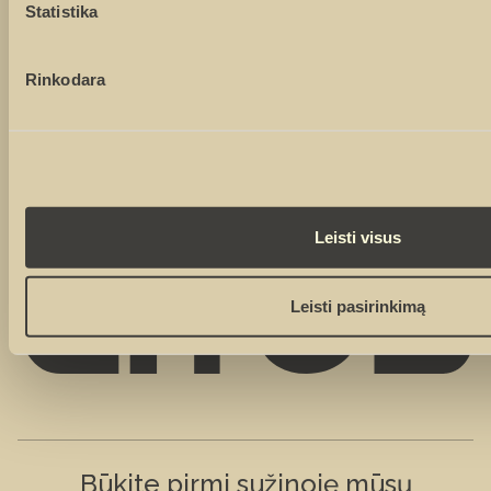
Statistika
Sutinku su
privatumo politika
Sutinku, kad duomenys būtų renkami rinkodaros tikslais
Rinkodara
Leisti visus
Leisti pasirinkimą
Būkite pirmi sužinoję mūsų