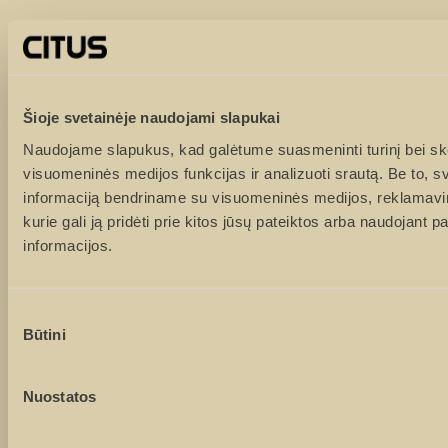
Vardas ir pavardė
Tel. numeris
Šioje svetainėje naudojami slapukai
Naudojame slapukus, kad galėtume suasmeninti turinį bei ske
visuomeninės medijos funkcijas ir analizuoti srautą. Be to, 
El. paštas
informaciją bendriname su visuomeninės medijos, reklamavimo
kurie gali ją pridėti prie kitos jūsų pateiktos arba naudojant 
informacijos.
Žinutė
Sutikimo
Būtini
pasirinkimas
Nuostatos