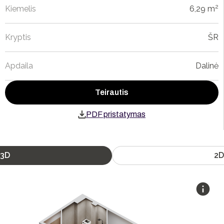
2
Kiemelis
6,29 m
Kryptis
ŠR
Apdaila
Dalinė
Teirautis
PDF pristatymas
3D
2D