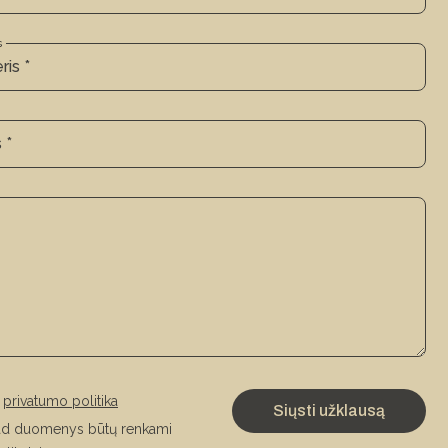
s
u
privatumo politika
kad duomenys būtų renkami