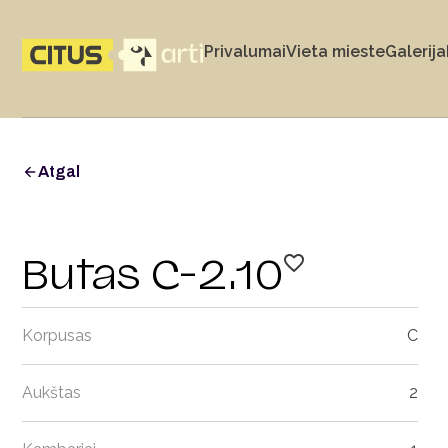
Privalumai
Vieta mieste
Galerija
Atgal
Butas C-2.10
Korpusas
C
Aukštas
2