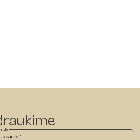
draukime
vardė