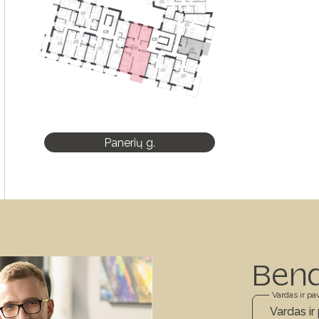
Panerių g.
Ben
Vardas ir pa