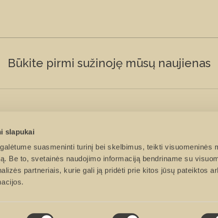
Būkite pirmi sužinoję mūsų naujienas
i slapukai
menys būtų renkami rinkodaros tikslais ir susipažinau ir sutinku su Cit
alėtume suasmeninti turinį bei skelbimus, teikti visuomeninės 
autą. Be to, svetainės naudojimo informaciją bendriname su visu
lizės partneriais, kurie gali ją pridėti prie kitos jūsų pateiktos 
acijos.