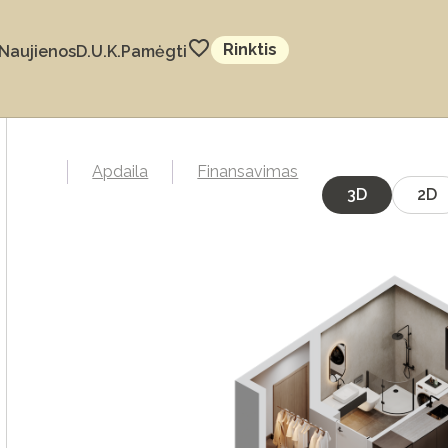
Rinktis
Naujienos
D.U.K.
Pamėgti
Apdaila
Finansavimas
3D
2D