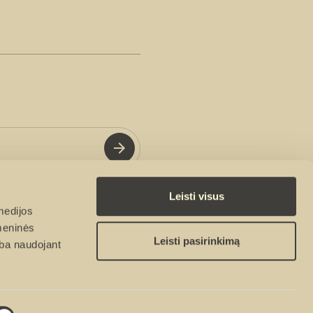
Leisti visus
us
privatumo politika
medijos
omeninės
Leisti pasirinkimą
arba naudojant