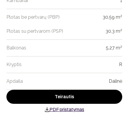
Kambariai
1
2
Plotas be pertvarų (PBP)
30,59 m
2
Plotas su pertvarom (PSP)
30,3 m
2
Balkonas
5,27 m
Kryptis
R
Apdaila
Dalinė
Teirautis
PDF pristatymas