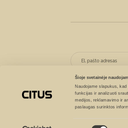
Šioje svetainėje naudojam
Sutinku, kad duo
Naudojame slapukus, kad g
funkcijas ir analizuoti sr
medijos, reklamavimo ir ana
paslaugas surinktos inform
Sutikimo
© 2026 Citus