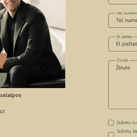
Tel. numeri
El. paštas
Žinutė
patalpos
42
Sutinku s
Sutinku, 