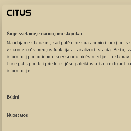
Vardas ir pavardė
Tel. numeris
Šioje svetainėje naudojami slapukai
Naudojame slapukus, kad galėtume suasmeninti turinį bei ske
visuomeninės medijos funkcijas ir analizuoti srautą. Be to, 
El. paštas
informaciją bendriname su visuomeninės medijos, reklamavimo
kurie gali ją pridėti prie kitos jūsų pateiktos arba naudojant 
informacijos.
Žinutė
Sutikimo
Būtini
pasirinkimas
Nuostatos