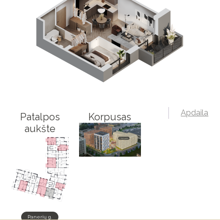
Apdaila
Patalpos
Korpusas
aukšte
Panerių g.