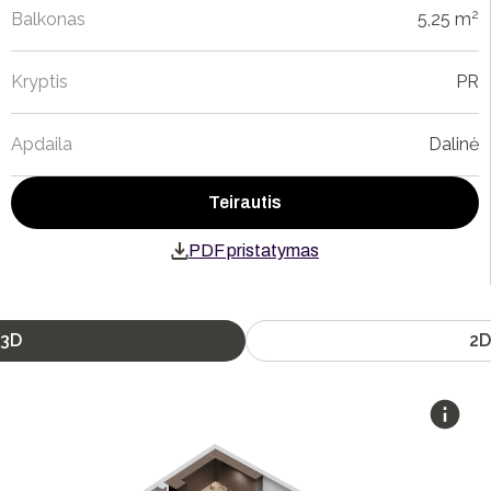
2
Balkonas
5,25 m
Kryptis
PR
Apdaila
Dalinė
Teirautis
PDF pristatymas
3D
2D