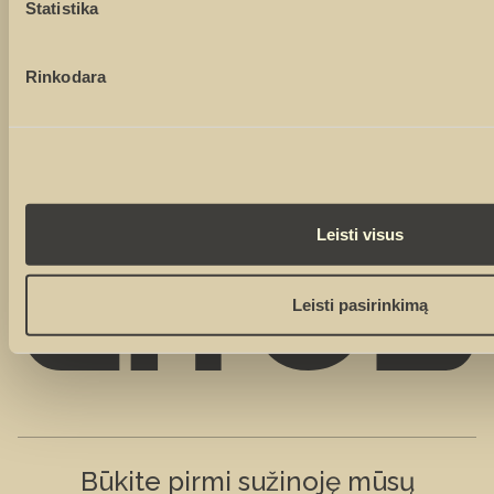
Statistika
Sutinku su
privatumo politika
Sutinku, kad duomenys būtų renkami rinkodaros tikslais
Rinkodara
Leisti visus
Leisti pasirinkimą
Būkite pirmi sužinoję mūsų