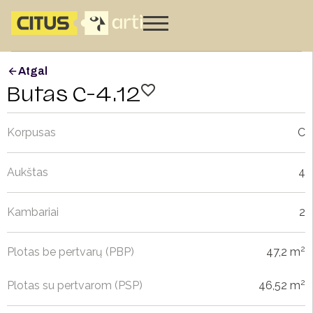
Atgal
Butas C-4.12
Korpusas
C
Aukštas
4
Kambariai
2
2
Plotas be pertvarų (PBP)
47,2 m
2
Plotas su pertvarom (PSP)
46,52 m