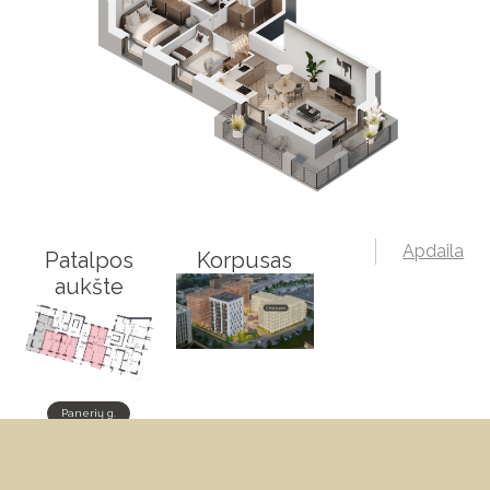
Apdaila
Patalpos
Korpusas
aukšte
Panerių g.