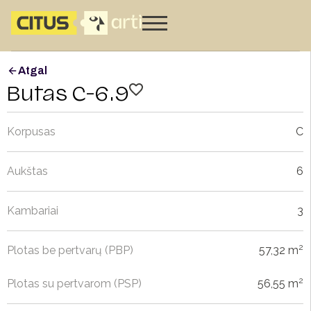
Atgal
Butas C-6.9
Korpusas
C
Aukštas
6
Kambariai
3
2
Plotas be pertvarų (PBP)
57,32 m
2
Plotas su pertvarom (PSP)
56,55 m