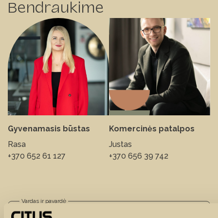
Bendraukime
Gyvenamasis būstas
Komercinės patalpos
Rasa
Justas
+370 652 61 127
+370 656 39 742
Vardas ir pavardė