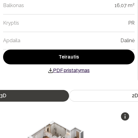
2
Balkonas
16,07 m
Kryptis
PR
Apdaila
Dalinė
Teirautis
PDF pristatymas
3D
2D