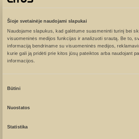
Tel. numeris
Šioje svetainėje naudojami slapukai
Naudojame slapukus, kad galėtume suasmeninti turinį bei ske
El. paštas
visuomeninės medijos funkcijas ir analizuoti srautą. Be to, 
informaciją bendriname su visuomeninės medijos, reklamavimo
kurie gali ją pridėti prie kitos jūsų pateiktos arba naudojant 
informacijos.
Žinutė
Sutikimo
Būtini
pasirinkimas
Nuostatos
Sutinku su
privatumo politika
Statistika
Sutinku, kad duomenys būtų renkami rinkodaros tikslais